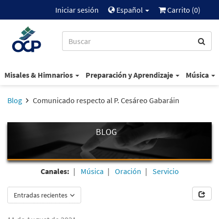
Iniciar sesión
Español
Carrito (
0
)
Misales & Himnarios
Preparación y Aprendizaje
Música
Blog
Comunicado respecto al P. Cesáreo Gabaráin
BLOG
Canales:
Música
Oración
Servicio
Entradas recientes