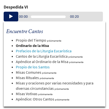
Despedida VI
Audio
00:00
00:20
Player
Encuentre Cantos
Propio del Tiempo
próximamente
Ordinario de la Misa
Prefacios de la Liturgia Eucarística
Cantos de la Liturgia Eucarística
próximamente
Apéndice al Ordinario de la Misa
próximamente
Propio de los Santos
Misas Comunes
próximamente
Misas Rituales
próximamente
Misas y oraciones por varias necesidades y para
diversas circunstancias
próximamente
Misas Votivas
próximamente
Apéndice: Otros Cantos
próximamente