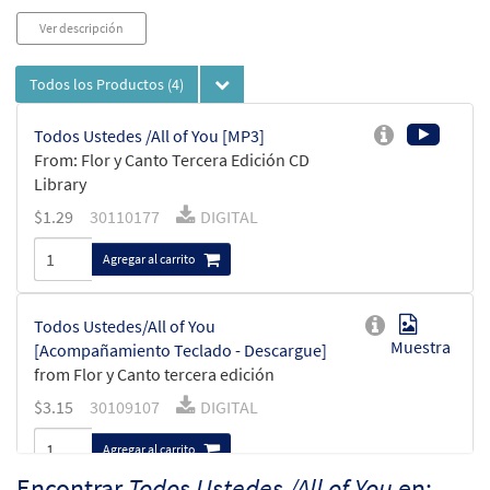
Ver descripción
Todos los Productos
(4)
Todos Ustedes /All of You [MP3]
From: Flor y Canto Tercera Edición CD
Library
$
1.29
30110177
DIGITAL
Agregar al carrito
Todos Ustedes/All of You
Muestra
[Acompañamiento Teclado - Descargue]
from Flor y Canto tercera edición
$
3.15
30109107
DIGITAL
Agregar al carrito
Encontrar
Todos Ustedes /All of You
en: