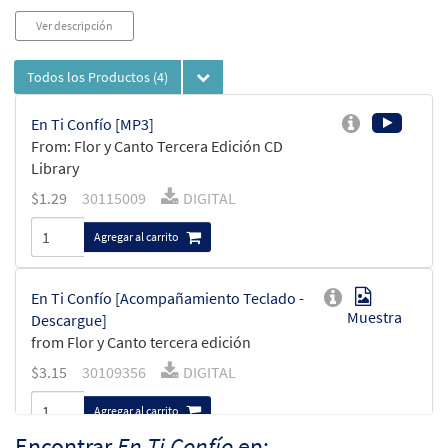
Ver descripción
Todos los Productos
(4)
En Ti Confío [MP3]
From: Flor y Canto Tercera Edición CD
Library
$
1.29
30115009
DIGITAL
Agregar al carrito
En Ti Confío [Acompañamiento Teclado -
Muestra
Descargue]
from Flor y Canto tercera edición
$
3.15
30109356
DIGITAL
Agregar al carrito
Encontrar
En Ti Confío
en: