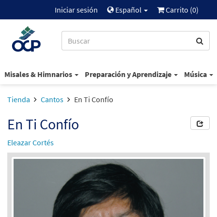
Iniciar sesión
Español
Carrito (
0
)
Misales & Himnarios
Preparación y Aprendizaje
Música
Tienda
Cantos
En Ti Confío
En Ti Confío
Eleazar Cortés