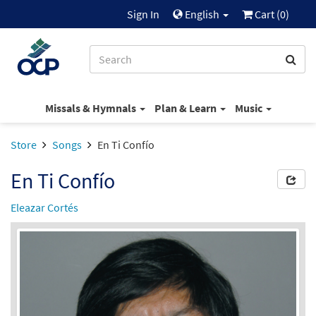
Sign In
English
Cart (
0
)
Missals & Hymnals
Plan & Learn
Music
Store
Songs
En Ti Confío
En Ti Confío
Eleazar Cortés