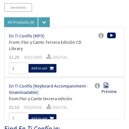
See details
All Products
(4)
En Ti Confío [MP3]
From: Flor y Canto Tercera Edición CD
Library
$
1.29
30115009
DIGITAL
Add to cart
En Ti Confío [Keyboard Accompaniment -
Preview
Downloadable]
from Flor y Canto tercera edición
$
3.15
30109356
DIGITAL
Add to cart
Find
En Ti Confío
in: