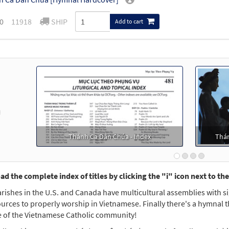
0
11918
SHIP
Add to cart
revious
Thánh Ca Dân Chúa - Index
Thán
d the complete index of titles by clicking the "i" icon next to th
rishes in the U.S. and Canada have multicultural assemblies with s
urces to properly worship in Vietnamese. Finally there's a hymnal th
e of the Vietnamese Catholic community!