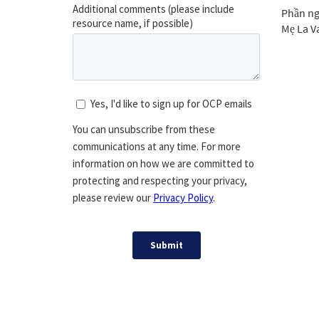
Phần ng
Mẹ La V