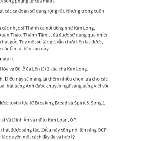
ời sống phụng tự của mình.
xứ, các ca đoàn sử dụng rộng rãi. Nhưng trong cuốn
 các nhạc sĩ Thánh ca nổi tiếng như Kim Long,
, Xuân Thảo, Thành Tâm… đã được sử dụng qua nhiều
i hát gốc. Tuy một số tác giả vẫn chưa liên lạc được,
 các lần tái bản sau này.
matur).
òa và Bộ lễ Ca Lên Đi 2 của cha Kim Long.
Anh. Điều này sẽ mang lại thêm nhiều chọn lựa cho các
i hát tiếng Anh được chuyển ngữ sang tiếng Việt với
ược tuyển lựa từ Breaking Bread và Spirit & Song 1
ạc sĩ Vũ Đình Ân và nữ tu Kim Loan, OP.
 bài hát được sáng tác. Điều này cũng nói lên rằng OCP
 tác quyền một cách đầy đủ và hợp lý.