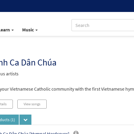
Learn
Music
nh Ca Dân Chúa
us artists
your Vietnamese Catholic community with the first Vietnamese hymn
tails
View songs
oducts
(1)
 Ca Dân Chúa [Hymnal Hardcover]