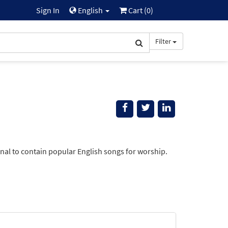
Sign In
English
Cart (
0
)
Filter
al to contain popular English songs for worship.