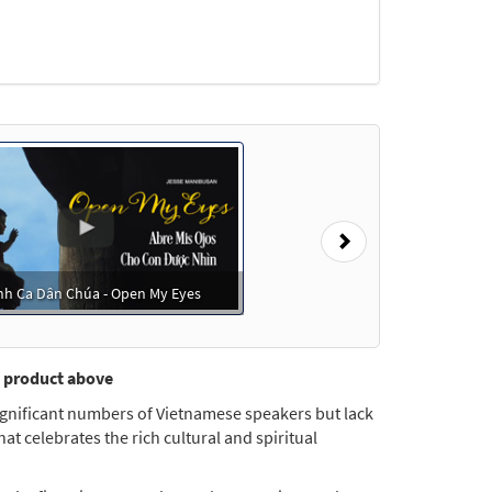
Next
h Ca Dân Chúa - Open My Eyes
e product above
ignificant numbers of Vietnamese speakers but lack
at celebrates the rich cultural and spiritual