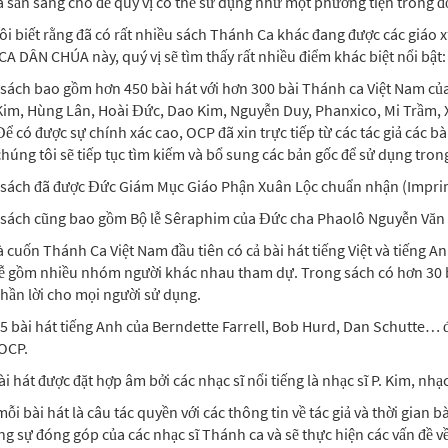
 sẵn sàng cho để quý vị có thể sử dụng như một phương tiện trong đ
ôi biết rằng đã có rất nhiều sách Thánh Ca khác đang được các giáo 
 DÂN CHÚA này, quý vị sẽ tìm thấy rất nhiều điểm khác biệt nổi bật:
 sách bao gồm hơn 450 bài hát với hơn 300 bài Thánh ca Việt Nam của
im, Hùng Lân, Hoài Đức, Dao Kim, Nguyễn Duy, Phanxico, Mi Trầm
Để có được sự chính xác cao, OCP đã xin trực tiếp từ các tác giả các bà
úng tôi sẽ tiếp tục tìm kiếm và bổ sung các bản gốc để sử dụng trong
 sách đã được Đức Giám Mục Giáo Phận Xuân Lộc chuẩn nhận (Impri
 sách cũng bao gồm Bộ lễ Sêraphim của Đức cha Phaolô Nguyễn Văn H
à cuốn Thánh Ca Việt Nam đầu tiên có cả bài hát tiếng Việt và tiếng 
ễ gồm nhiều nhóm người khác nhau tham dự. Trong sách có hơn 30 bà
hần lời cho mọi người sử dụng.
5 bài hát tiếng Anh của Berndette Farrell, Bob Hurd, Dan Schutte… đ
 OCP.
ài hát được đặt hợp âm bởi các nhạc sĩ nổi tiếng là nhạc sĩ P. Kim, nh
mỗi bài hát là câu tác quyền với các thông tin về tác giả và thời gian
ng sự đóng góp của các nhạc sĩ Thánh ca và sẽ thực hiện các vấn đề về