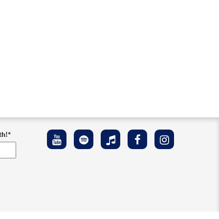
th!
*