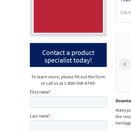
$
26.0
Contact a product
specialist today!
P
To learn more, please fill out the form
or call us at 1-800-548-8749!
Downloa
Many pa
the reso
heritag