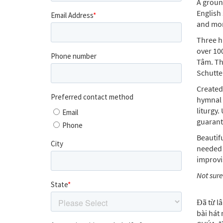
A groun
English
and mo
Three h
over 10
Tâm. Th
Schutte
Created
hymnal 
liturgy
guarant
Beautif
needed f
improvi
Not sure
Đã từ l
bài hát