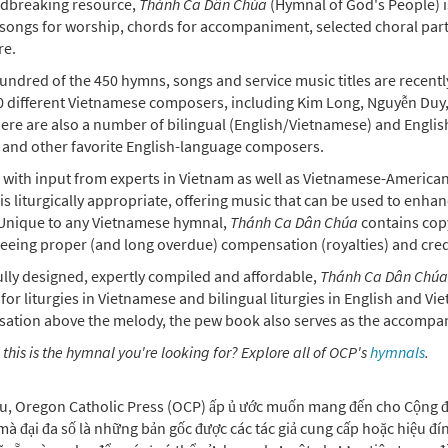
dbreaking resource,
Thánh Ca Dân Chúa
(Hymnal of God's People) i
 songs for worship, chords for accompaniment, selected choral par
re.
undred of the 450 hymns, songs and service music titles are recen
0 different Vietnamese composers, including Kim Long, Nguyễn Duy
ere are also a number of bilingual (English/Vietnamese) and English
 and other favorite English-language composers.
 with input from experts in Vietnam as well as Vietnamese-American 
is liturgically appropriate, offering music that can be used to enh
. Unique to any Vietnamese hymnal,
Thánh Ca Dân Chúa
contains copy
eeing proper (and long overdue) compensation (royalties) and cre
ully designed, expertly compiled and affordable,
Thánh Ca Dân Chúa
or liturgies in Vietnamese and bilingual liturgies in English and V
sation above the melody, the pew book also serves as the accompa
 this is the hymnal you're looking for? Explore all of OCP's
hymnals
.
âu, Oregon Catholic Press (OCP) ấp ủ ước muốn mang đến cho Cộng đ
 mà đại đa số là những bản gốc được các tác giả cung cấp hoặc hiệu 