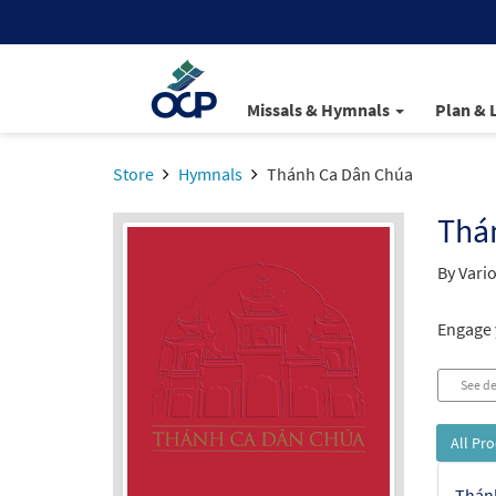
Missals & Hymnals
Plan & 
Store
Hymnals
Thánh Ca Dân Chúa
Thá
By Vario
Engage 
See de
All Pr
Thánh