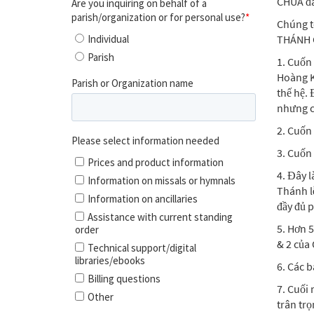
CHÚA đã
Chúng t
THÁNH CA
1. Cuốn
Hoàng K
thế hệ. 
nhưng ch
2. Cuốn
3. Cuốn
4. Đây l
Thánh l
đầy đủ p
5. Hơn 5
& 2 của
6. Các b
7. Cuối 
trân trọ