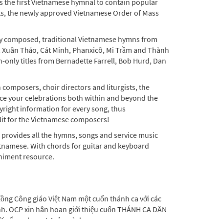
s the first Vietnamese hymnal to contain popular
ts, the newly approved Vietnamese Order of Mass
tly composed, traditional Vietnamese hymns from
, Xuân Thảo, Cát Minh, Phanxicô, Mi Trầm and Thành
-only titles from Bernadette Farrell, Bob Hurd, Dan
composers, choir directors and liturgists, the
ance your celebrations both within and beyond the
right information for every song, thus
dit for the Vietnamese composers!
provides all the hymns, songs and service music
ietnamese. With chords for guitar and keyboard
niment resource.
ồng Công giáo Việt Nam một cuốn thánh ca với các
đính. OCP xin hân hoan giới thiệu cuốn THÁNH CA DÂN