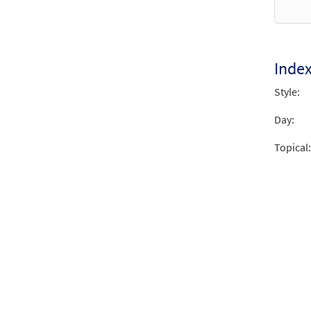
from 
$
2.15
Inde
Style:
Day:
Topical: