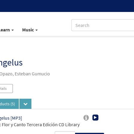
Learn
Music
ngelus
Opazo, Esteban Gumucio
tails
oducts
(5)
gelus [MP3]
 Flor y Canto Tercera Edición CD Library