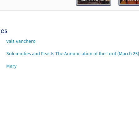
Flor y Canto tercera edición
30112351
DIGITAL
Add to cart
xes
Vals Ranchero
Solemnities and Feasts The Annunciation of the Lord (March 25
Mary