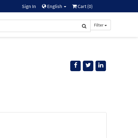
Sign In
English
Cart (
0
)
Filter