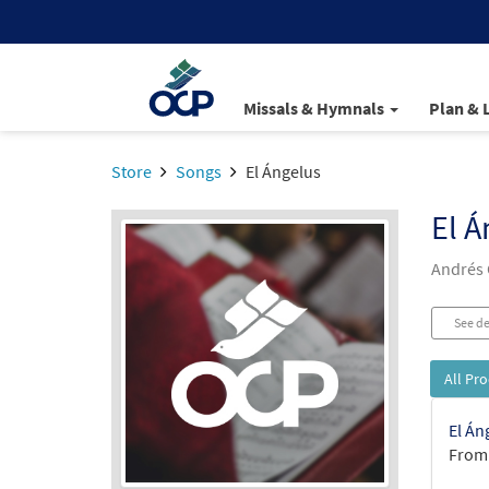
Missals & Hymnals
Plan & 
Store
Songs
El Ángelus
El Á
Andrés 
See de
All Pr
El Án
From: