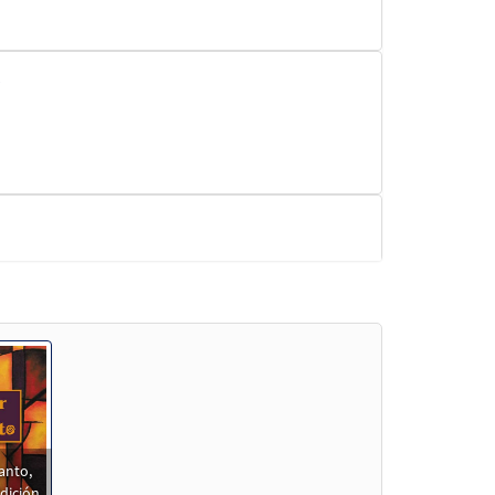
anto,
dición