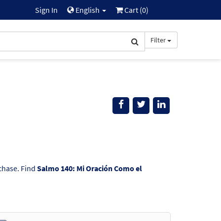
Sign In
English
Cart (
0
)
Filter
rchase. Find
Salmo 140: Mi Oración Como el