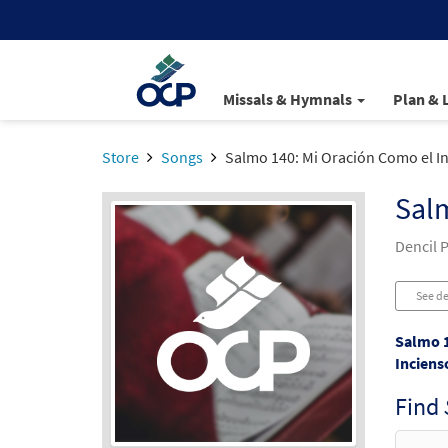
Missals & Hymnals
Plan & 
Store
Songs
Salmo 140: Mi Oración Como el I
Salm
Dencil 
See de
Salmo 1
Inciens
Find