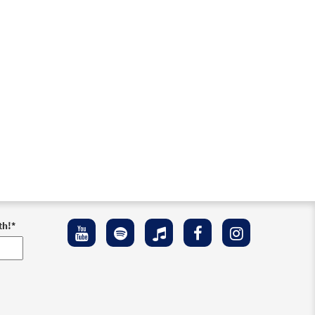
th!
*