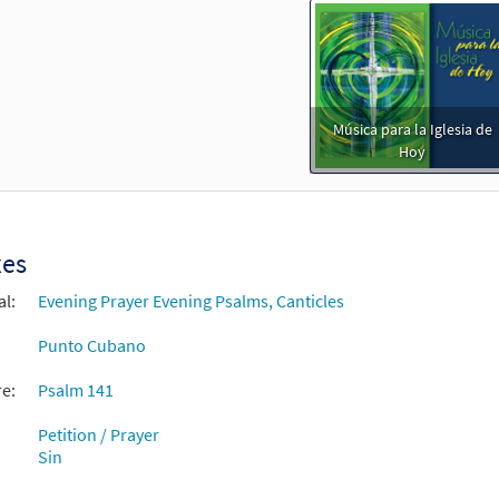
Música para la Iglesia de
Hoy
xes
al:
Evening Prayer Evening Psalms, Canticles
Punto Cubano
re:
Psalm 141
Petition / Prayer
Sin