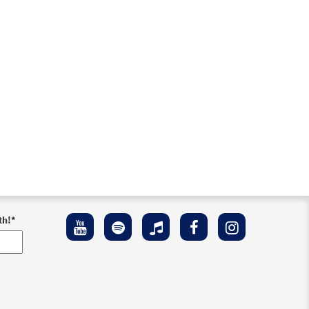
th!
*