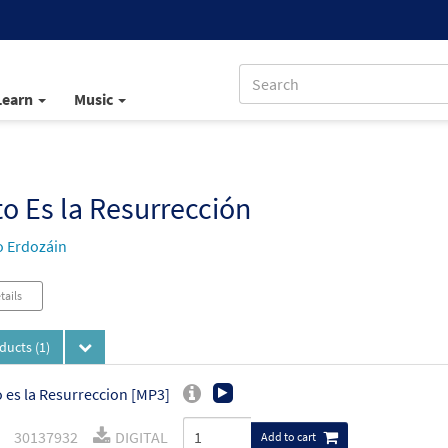
Learn
Music
to Es la Resurrección
 Erdozáin
tails
oducts
(1)
o es la Resurreccion [MP3]
30137932
DIGITAL
Add to cart