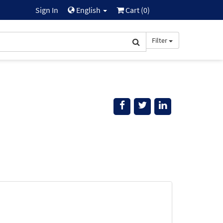
Sign In
English
Cart (
0
)
Filter