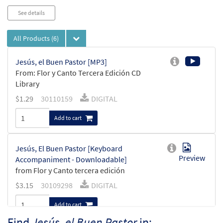
See details
All Products
(6)
Jesús, el Buen Pastor [MP3]
From: Flor y Canto Tercera Edición CD
Library
$
1.29
30110159
DIGITAL
Add to cart
Jesús, El Buen Pastor [Keyboard
Preview
Accompaniment - Downloadable]
from Flor y Canto tercera edición
$
3.15
30109298
DIGITAL
Add to cart
Find
Jesús, el Buen Pastor
in: