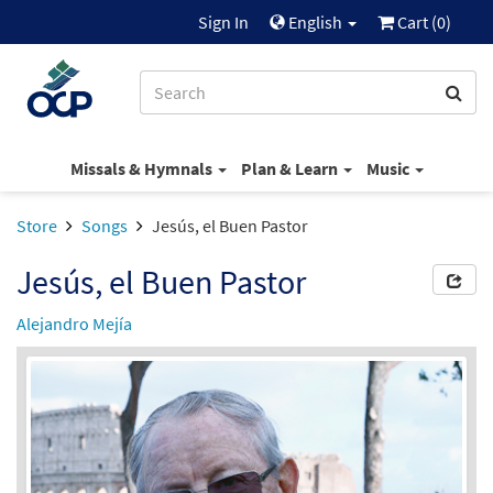
Sign In
English
Cart (
0
)
Missals & Hymnals
Plan & Learn
Music
Store
Songs
Jesús, el Buen Pastor
Jesús, el Buen Pastor
Alejandro Mejía