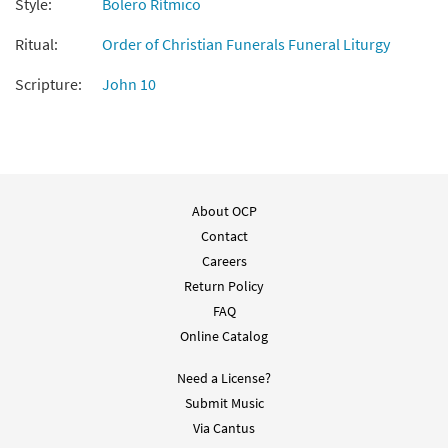
Style:
Bolero Rítmico
Add to cart
Ritual:
Order of Christian Funerals Funeral Liturgy
Jesus, el Buen Pastor [Choral -
Scripture:
John 10
Preview
Downloadable]
From Alabanza Coral
$
2.05
30132017
DIGITAL
Add to cart
About OCP
Contact
Careers
Return Policy
FAQ
Online Catalog
Need a License?
Submit Music
Via Cantus