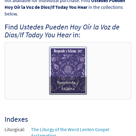
not available for individual purchase. Find
Ustedes Pueden
Hoy Oír la Voz de Dios/If Today You Hear
in the collections
below.
Find
Ustedes Pueden Hoy Oír la Voz de
Dios/If Today You Hear
in:
Responde y
Aclama
Indexes
Liturgical:
The Liturgy of the Word Lenten Gospel
Acclamation