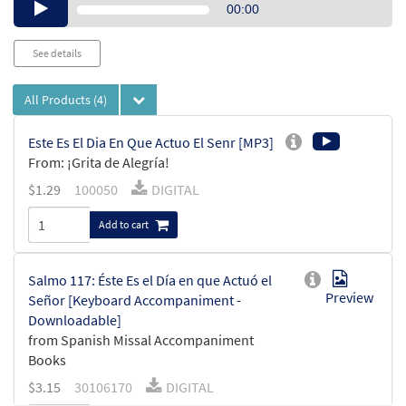
Audio
00:00
Player
See details
All Products
(4)
Este Es El Dia En Que Actuo El Senr [MP3]
From: ¡Grita de Alegría!
$
1.29
100050
DIGITAL
Add to cart
Salmo 117: Éste Es el Día en que Actuó el
Preview
Señor [Keyboard Accompaniment -
Downloadable]
from Spanish Missal Accompaniment
Books
$
3.15
30106170
DIGITAL