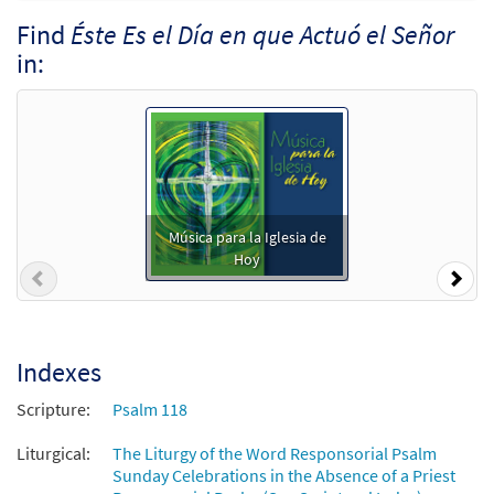
Add to cart
Find
Éste Es el Día en que Actuó el Señor
in:
Salmo 117: Éste Es el Día en que Actuó el
Preview
Señor [Guitar Accompaniment -
Downloadable]
from Spanish Missal Accompaniment
Books
$
2.75
30106171
DIGITAL
Música para la Iglesia de
Hoy
Add to cart
Previous
Nex
Éste Es el Día en que Actuó en Señor (Salmo 117)
[Manuscript]
Indexes
$
9.60
70407
SHIP
Scripture:
Psalm 118
Call to order
Liturgical:
The Liturgy of the Word Responsorial Psalm
Sunday Celebrations in the Absence of a Priest