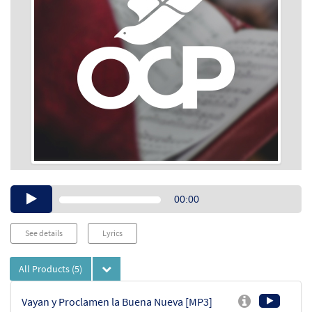
Audio
00:00
Player
See details
Lyrics
All Products
(5)
Vayan y Proclamen la Buena Nueva [MP3]