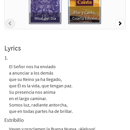
$
2.75
30105489
DIGITAL
Flor y Canto,
Misal del Día
Cuarta Edición
Add to cart
Previous
Nex
Vayan y Proclamen la Buena Nueva [PDF
Preview
Chords Over Text - Downloadable]
Lyrics
$
2.15
30153303
DIGITAL
1.
Add to cart
El Señor nos ha enviado
a anunciar a los demás
que su Reino ya ha llegado,
Vayan y Proclamen la Buena Nueva [PDF
que Él es la vida, que tengan paz.
Preview
Chords Over Text - Downloadable]
Su presencia nos anima
from Flor y Canto tercera edición
en el largo caminar.
$
2.15
30112587
DIGITAL
Somos luz, radiante antorcha,
que en todas partes ha de brillar.
Add to cart
Estribillo
Vayan y proclamen la Buena Nueva, ¡Aleluya!