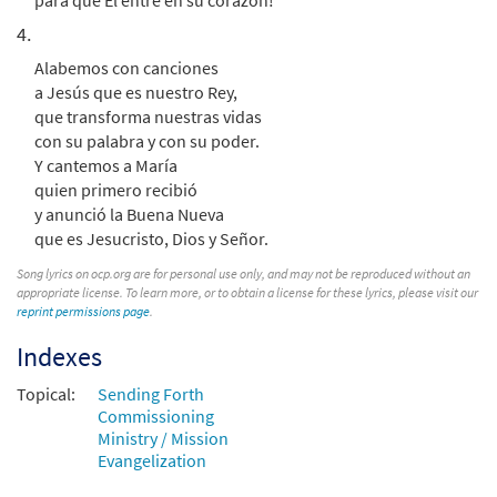
para que Él entre en su corazón!
4.
Alabemos con canciones
a Jesús que es nuestro Rey,
que transforma nuestras vidas
con su palabra y con su poder.
Y cantemos a María
quien primero recibió
y anunció la Buena Nueva
que es Jesucristo, Dios y Señor.
Song lyrics on ocp.org are for personal use only, and may not be reproduced without an
appropriate license. To learn more, or to obtain a license for these lyrics, please visit our
reprint permissions page
.
Indexes
Topical:
Sending Forth
Commissioning
Ministry / Mission
Evangelization