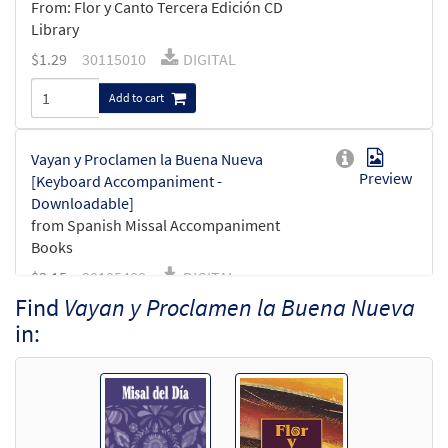
From: Flor y Canto Tercera Edición CD
Library
$
1.29
30115010
DIGITAL
Add to cart
Vayan y Proclamen la Buena Nueva
Preview
[Keyboard Accompaniment -
Downloadable]
from Spanish Missal Accompaniment
Books
$
3.15
30105488
DIGITAL
Find
Vayan y Proclamen la Buena Nueva
Add to cart
in:
Vayan y Proclamen la Buena Nueva [Guitar
Preview
Accompaniment - Downloadable]
from Spanish Missal Accompaniment
Books