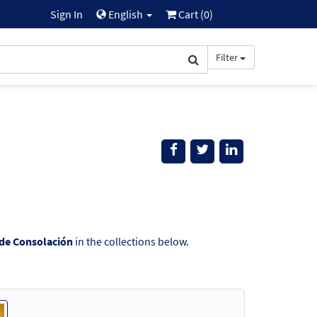
Sign In
English
Cart (
0
)
Filter
de Consolación
in the collections below.