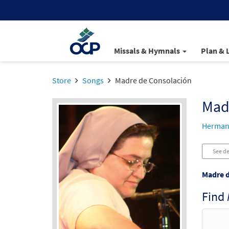
Missals & Hymnals
Plan & 
Store
Songs
Madre de Consolación
Mad
Herman
See de
Madre d
Find