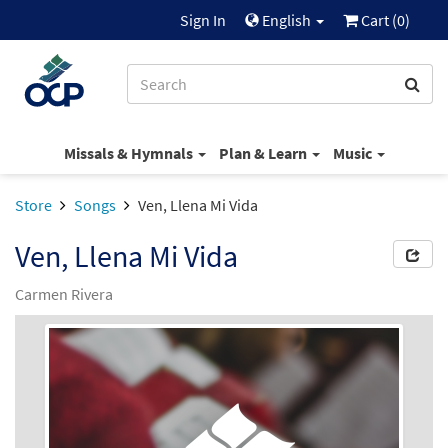
Sign In
English
Cart (
0
)
Missals & Hymnals
Plan & Learn
Music
Store
Songs
Ven, Llena Mi Vida
Ven, Llena Mi Vida
Carmen Rivera