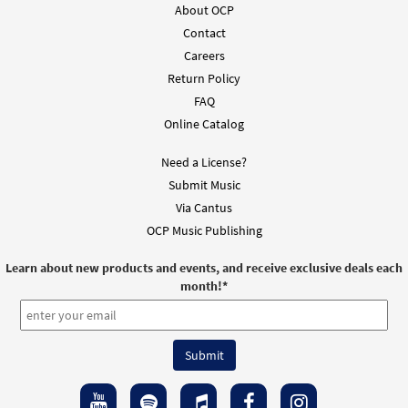
About OCP
Add to cart
Contact
Careers
Return Policy
Ven, Llena Mi Vida [PDF Chords Over Text -
Preview
Downloadable]
FAQ
from Flor y Canto tercera edición
Online Catalog
$
2.15
30112639
DIGITAL
Need a License?
Add to cart
Submit Music
Via Cantus
OCP Music Publishing
Learn about new products and events, and receive exclusive deals each
month!
*