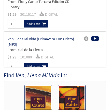
From: Flor y Canto Tercera Edición CD
Library
$
1.29
30115117
DIGITAL
Add to cart
Ven Llena Mi Vida (Primavera Con Cristo)
[MP3]
From: Sal de la Tierra
$
1.29
101080
DIGITAL
Add to cart
Find
Ven, Llena Mi Vida
in:
Ven Llena Mi Vida [MP3]
From: Primavera con Cristo CD, Vol. 2
$
1.29
100873
DIGITAL
Add to cart