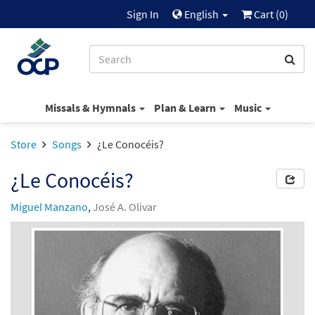
Sign In
English
Cart (
0
)
Missals & Hymnals
Plan & Learn
Music
Store
Songs
¿Le Conocéis?
¿Le Conocéis?
Miguel Manzano
,
José A. Olivar