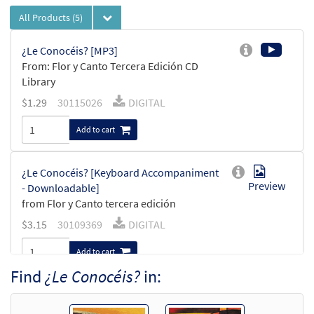
All Products
(5)
¿Le Conocéis? [MP3]
From: Flor y Canto Tercera Edición CD
Library
$
1.29
30115026
DIGITAL
Add to cart
¿Le Conocéis? [Keyboard Accompaniment
Preview
- Downloadable]
from Flor y Canto tercera edición
$
3.15
30109369
DIGITAL
Add to cart
Find
¿Le Conocéis?
in:
¿Le Conocéis? [Guitar Accompaniment -
Preview
Downloadable]