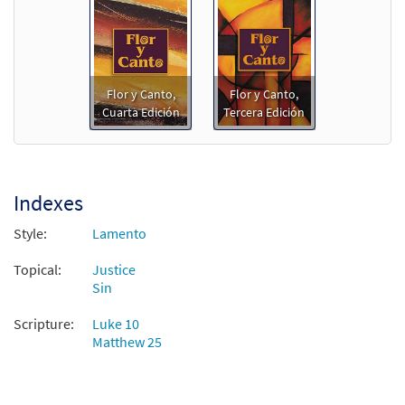
from Flor y Canto tercera edición
$
2.75
30109370
DIGITAL
Add to cart
Flor y Canto,
Flor y Canto,
Cuarta Edición
Tercera Edición
¿Le Conocéis? [PDF Chords Over Text -
Preview
Downloadable]
$
2.15
30153284
DIGITAL
Indexes
Add to cart
Style:
Lamento
Topical:
¿Le Conoceis? [PDF Chords Over Text -
Justice
Preview
Sin
Downloadable]
from Flor y Canto tercera edición
Scripture:
Luke 10
$
2.15
30112603
DIGITAL
Matthew 25
Add to cart