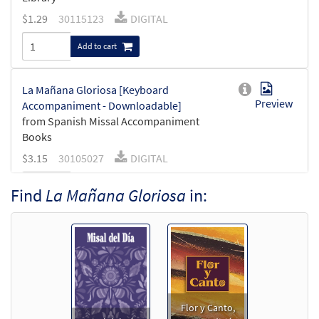
$
1.29
30115123
DIGITAL
Add to cart
La Mañana Gloriosa [Keyboard
Preview
Accompaniment - Downloadable]
from Spanish Missal Accompaniment
Books
$
3.15
30105027
DIGITAL
Add to cart
Find
La Mañana Gloriosa
in:
La Mañana Gloriosa [Guitar
Preview
Accompaniment - Downloadable]
from Spanish Missal Accompaniment
Books
$
2.75
30105028
DIGITAL
Flor y Canto,