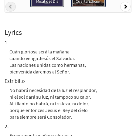
Misal del Día
Cuarta Edición
Add to cart
Previous
Nex
La Mañana Gloriosa [PDF Chords Over Text
Preview
- Downloadable]
Lyrics
$
2.15
30153342
DIGITAL
1.
Add to cart
Cuán gloriosa será la mañana
cuando venga Jesús el Salvador.
Las naciones unidas como hermanas,
La Mañana Gloriosa [PDF Chords Over Text
bienvenida daremos al Señor.
Preview
- Downloadable]
Estribillo
from Flor y Canto tercera edición
$
2.15
30112645
DIGITAL
No habrá necesidad de la luz el resplandor,
ni el sol dará su luz, ni tampoco su calor.
Add to cart
Allí llanto no habrá, ni tristeza, ni dolor,
porque entonces Jesús el Rey del cielo
para siempre será Consolador.
2.
Esperamos la mañana gloriosa