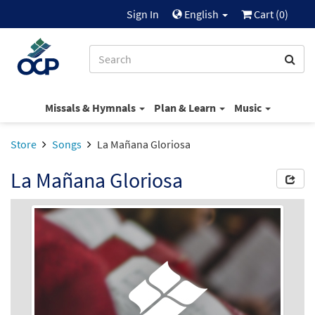
Sign In
English
Cart (
0
)
Missals & Hymnals
Plan & Learn
Music
Store
Songs
La Mañana Gloriosa
La Mañana Gloriosa