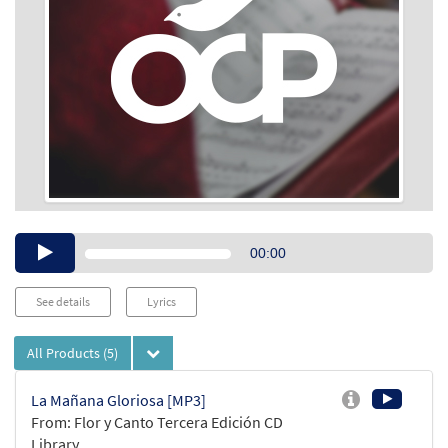
Audio
00:00
Player
See details
Lyrics
All Products
(5)
La Mañana Gloriosa [MP3]
From: Flor y Canto Tercera Edición CD
Library