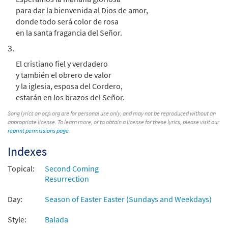
para dar la bienvenida al Dios de amor,
donde todo será color de rosa
en la santa fragancia del Señor.
3.
El cristiano fiel y verdadero
y también el obrero de valor
y la iglesia, esposa del Cordero,
estarán en los brazos del Señor.
Song lyrics on ocp.org are for personal use only, and may not be reproduced without an
appropriate license. To learn more, or to obtain a license for these lyrics, please visit our
reprint permissions page
.
Indexes
Topical:
Second Coming
Resurrection
Day:
Season of Easter Easter (Sundays and Weekdays)
Style:
Balada