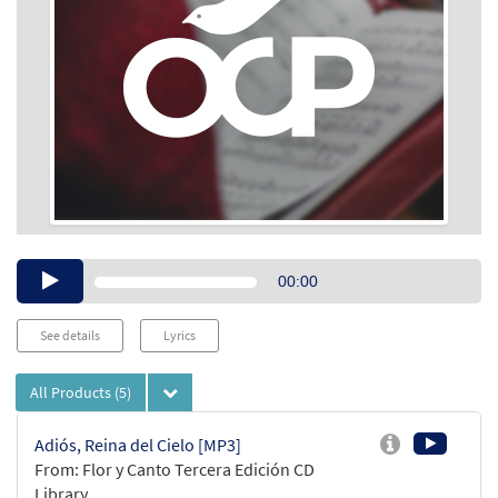
Audio
00:00
Player
See details
Lyrics
All Products
(5)
Adiós, Reina del Cielo [MP3]
From: Flor y Canto Tercera Edición CD
Library