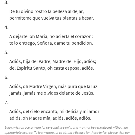
3.
De tu divino rostro la belleza al dejar,
permíteme que vuelva tus plantas a besar.
4.
A dejarte, oh María, no acierta el corazón:
te lo entrego, Señora, dame tu bendición.
5.
Adiós, hija del Padre; Madre del Hijo, adiós;
del Espíritu Santo, oh casta esposa, adiós.
6.
Adiós, oh Madre Virgen, más pura que la luz:
jamás, jamás me olvides delante de Jesús.
7.
Adiós, del cielo encanto, mi delicia y mi amor;
adiós, oh Madre mía, adiós, adiós, adiós.
Song lyrics on ocp.org are for personal use only, and may not be reproduced without an
appropriate license. To learn more, or to obtain a license for these lyrics, please visit our