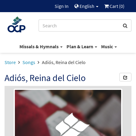
Sign In
English
Cart (
0
)
Missals & Hymnals
Plan & Learn
Music
Store
Songs
Adiós, Reina del Cielo
Adiós, Reina del Cielo