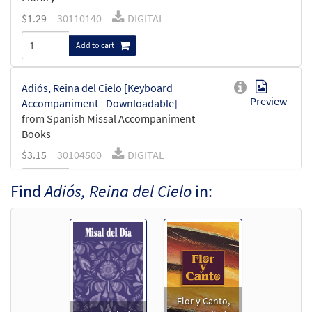
$
1.29
30110140
DIGITAL
Add to cart
Adiós, Reina del Cielo [Keyboard
Preview
Accompaniment - Downloadable]
from Spanish Missal Accompaniment
Books
$
3.15
30104500
DIGITAL
Add to cart
Find
Adiós, Reina del Cielo
in:
Adiós, Reina del Cielo [Guitar
Preview
Accompaniment - Downloadable]
from Spanish Missal Accompaniment
Books
$
2.75
30104501
DIGITAL
Flor y Canto,