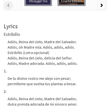
Misal del Día
Cuarta Edición
Add to cart
Previous
Nex
Adiós, Reina del Cielo [PDF Chords Over
Preview
Text - Downloadable]
Lyrics
$
2.15
30153003
DIGITAL
Estribillo
Add to cart
Adiós, Reina del cielo, Madre del Salvador.
Adiós, oh Madre mía. Adiós, adiós, adiós.
Estribillo (Letra opcional)
Adiós, Reina del Cielo [PDF Chords Over
Adiós, Reina del cielo, delicia del Señor.
Preview
Text - Downloadable]
Adiós, Madre adorada. Adiós, adiós, adiós.
from Flor y Canto tercera edición
1.
$
2.15
30112324
DIGITAL
De tu divino rostro me alejo con pesar;
Add to cart
permíteme que vuelva tus plantas a besar.
2.
Adiós, Reina del cielo, Madre del Salvador,
dulce prenda adorada de mi sincero amor.