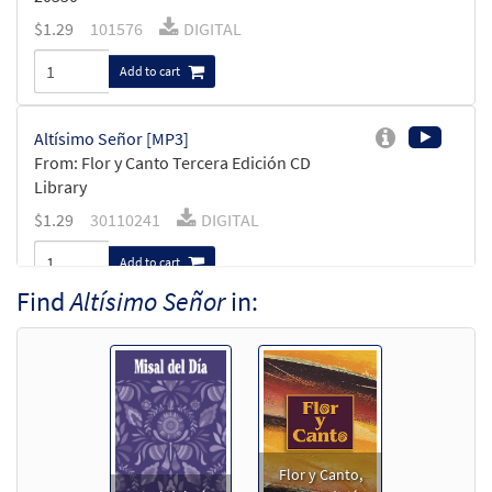
$
1.29
101576
DIGITAL
Add to cart
Altísimo Señor [MP3]
From: Flor y Canto Tercera Edición CD
Library
$
1.29
30110241
DIGITAL
Add to cart
Find
Altísimo Señor
in:
Altisimo Senor [MP3]
From: Tradiciones
$
1.29
100929
DIGITAL
Add to cart
Flor y Canto,