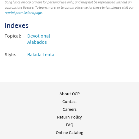
Song lyrics on ocp.org are for personal use only, and may not be reproduced without an
appropriate license. To learn more, or to obtain a license for these lyrics, please visit our
reprint permissions page
.
Indexes
Topical:
Devotional
Alabados
Style:
Balada Lenta
About OCP
Contact
Careers
Return Policy
FAQ
Online Catalog