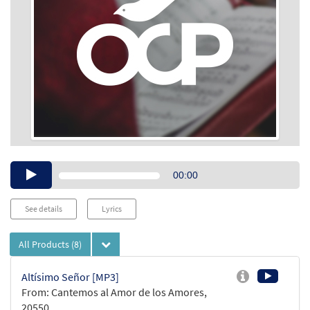
Audio
00:00
Player
See details
Lyrics
All Products
(8)
Altísimo Señor [MP3]
From: Cantemos al Amor de los Amores,
20550