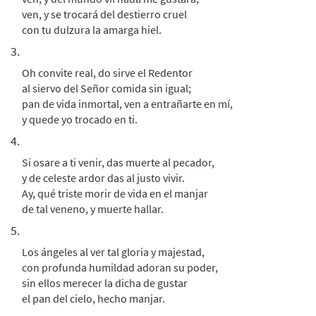
$
2.15
30153118
DIGITAL
ven, y se trocará del destierro cruel
Add to cart
con tu dulzura la amarga hiel.
3.
Altisimo Señor [PDF Chords Over Text -
Oh convite real, do sirve el Redentor
Preview
Downloadable]
al siervo del Señor comida sin igual;
from Flor y Canto tercera edición
pan de vida inmortal, ven a entrañarte en mí,
y quede yo trocado en ti.
$
2.15
30112438
DIGITAL
4.
Add to cart
Si osare a ti venir, das muerte al pecador,
y de celeste ardor das al justo vivir.
Altisimo Senor [Choral -
Ay, qué triste morir de vida en el manjar
Preview
Downloadable]
de tal veneno, y muerte hallar.
From Alabanza Coral
5.
$
2.05
30131876
DIGITAL
Los ángeles al ver tal gloria y majestad,
con profunda humildad adoran su poder,
Add to cart
sin ellos merecer la dicha de gustar
el pan del cielo, hecho manjar.