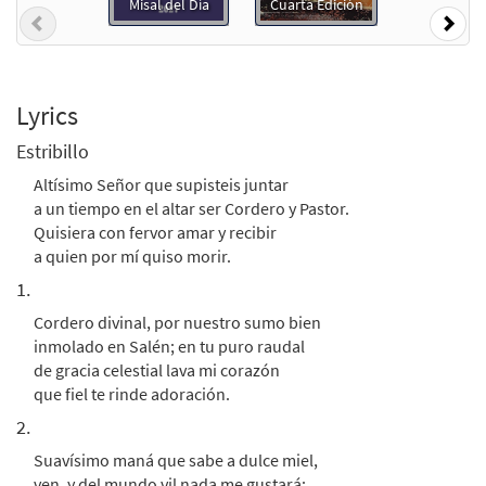
Altísimo Señor [Keyboard Accompaniment
Misal del Día
Cuarta Edición
Previous
Nex
Preview
- Downloadable]
from Spanish Missal Accompaniment
Books
$
3.15
30104518
DIGITAL
Lyrics
Estribillo
Add to cart
Altísimo Señor que supisteis juntar
a un tiempo en el altar ser Cordero y Pastor.
Altísimo Señor [Guitar Accompaniment -
Quisiera con fervor amar y recibir
Preview
Downloadable]
a quien por mí quiso morir.
from Spanish Missal Accompaniment
1.
Books
$
2.75
30104519
DIGITAL
Cordero divinal, por nuestro sumo bien
inmolado en Salén; en tu puro raudal
Add to cart
de gracia celestial lava mi corazón
que fiel te rinde adoración.
2.
Altísimo Señor [PDF Chords Over Text -
Preview
Downloadable]
Suavísimo maná que sabe a dulce miel,
ven, y del mundo vil nada me gustará;