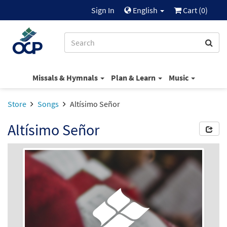
Sign In
English
Cart (
0
)
Missals & Hymnals
Plan & Learn
Music
Store
Songs
Altísimo Señor
Altísimo Señor