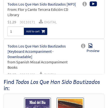
Todos Los Que Han Sido Bautizados [MP3]
From: Flor y Canto Tercera Edición CD
Library
$
1.29
30110171
DIGITAL
Add to cart
Todos Los Que Han Sido Bautizados
Preview
[Keyboard Accompaniment -
Downloadable]
from Spanish Missal Accompaniment
Books
$
3.15
30105422
DIGITAL
Find
Todos Los Que Han Sido Bautizados
Add to cart
in:
Todos Los Que Han Sido Bautizados [Guitar
Preview
Accompaniment - Downloadable]