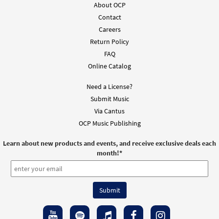
About OCP
Todos Los Que Han Sido Bautizados
Contact
Preview
[Choral - Downloadable]
Careers
From Alabanza Coral
Return Policy
$
2.05
30132179
DIGITAL
FAQ
Online Catalog
Add to cart
Need a License?
Submit Music
Via Cantus
OCP Music Publishing
Learn about new products and events, and receive exclusive deals each
month!
*