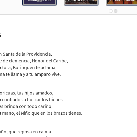
Flor y Canto tercera edición
30112321
DIGITAL
Add to cart
s
 a la Virgen de la Providencia [Choral - Downloadable]
Pr
Alabanza Coral
n Santa de la Providencia,
30132003
DIGITAL
Add to cart
 de clemencia, Honor del Caribe,
ctora, Borinquen te aclama,
na te llama y a tu amparo vive.
oricuas, tus hijos amados,
n confiados a buscar los bienes
es brinda con todo cariño,
u mano, el Niño que en los brazos tienes.
iño, que reposa en calma,