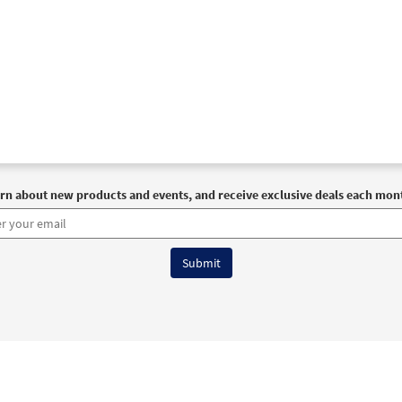
rn about new products and events, and receive exclusive deals each mon
6 OCP All Rights Reserved
Terms of Use
|
Privacy Policy
|
Accessibility Stat