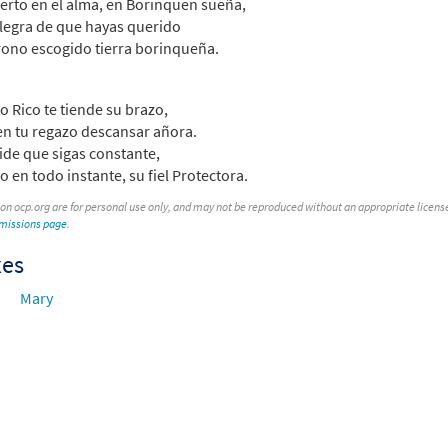
erto en el alma, en Borinquen sueña,
alegra de que hayas querido
rono escogido tierra borinqueña.
o Rico te tiende su brazo,
en tu regazo descansar añora.
pide que sigas constante,
o en todo instante, su fiel Protectora.
 on ocp.org are for personal use only, and may not be reproduced without an appropriate license. T
rmissions page
.
xes
Mary