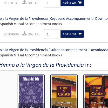
30110137
DIGITAL
Add to cart
 a la Virgen de la Providencia [Keyboard Accompaniment - Downlo
 Spanish Missal Accompaniment Books
30104896
DIGITAL
Add to cart
 a la Virgen de la Providencia [Guitar Accompaniment - Downloada
 Spanish Missal Accompaniment Books
Himno a la Virgen de la Providencia
in:
30104897
DIGITAL
Add to cart
 a la Virgen de la Providencia [PDF Chords Over Text - Downloadab
30153019
DIGITAL
Add to cart
revious
Flor y Canto,
Flor y Canto,
 a la Virgen de la Providencia [PDF Chords Over Text - Downloadab
Misal del Día
Cuarta Edición
Tercera Edición