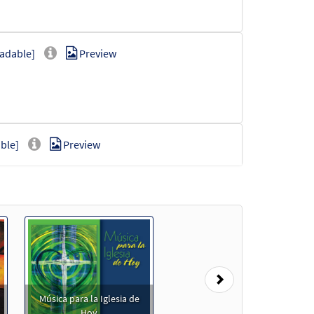
adable]
Preview
ble]
Preview
le]
Preview
Next
Música para la Iglesia de
le]
Preview
Hoy