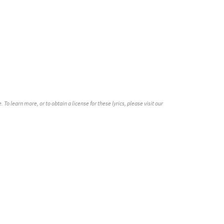
o learn more, or to obtain a license for these lyrics, please visit our