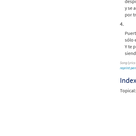
despi
y se 
por t
4.
Puert
sólo 
Y te 
siend
Song lyrics
reprint pe
Inde
Topical: