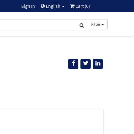
Sign In
English
Cart (
0
)
Filter