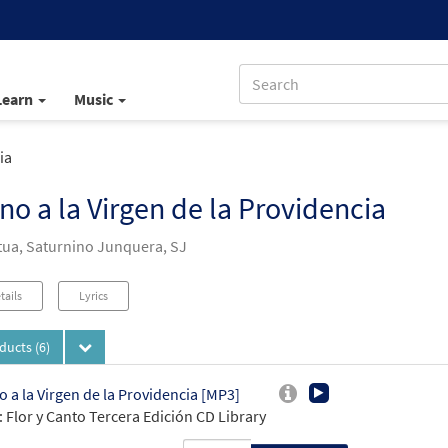
Learn
Music
ia
o a la Virgen de la Providencia
rtua, Saturnino Junquera, SJ
tails
Lyrics
oducts
(6)
 a la Virgen de la Providencia [MP3]
 Flor y Canto Tercera Edición CD Library