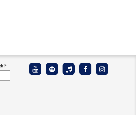
th!
*
ement