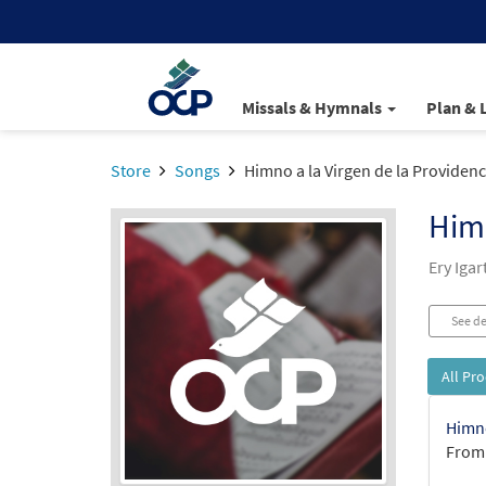
Missals & Hymnals
Plan & 
Store
Songs
Himno a la Virgen de la Providenc
Himn
Ery Iga
See de
All Pr
Himno
From: