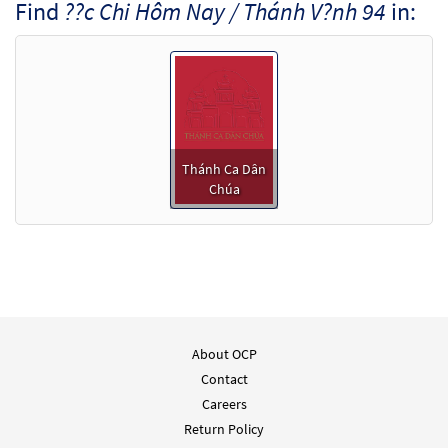
Find
??c Chi Hôm Nay / Thánh V?nh 94
in:
Thánh Ca Dân
Chúa
About OCP
Contact
Careers
Return Policy