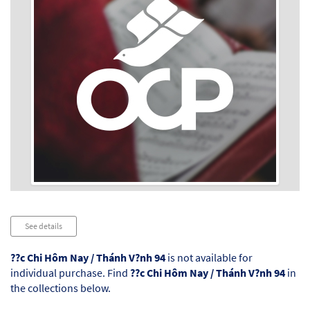
Audio
See details
Player
??c Chi Hôm Nay / Thánh V?nh 94
is not available for
individual purchase. Find
??c Chi Hôm Nay / Thánh V?nh 94
in
the collections below.