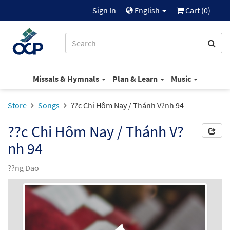
Sign In
English
Cart (
0
)
Missals & Hymnals
Plan & Learn
Music
Store
Songs
??c Chi Hôm Nay / Thánh V?nh 94
??c Chi Hôm Nay / Thánh V?
nh 94
??ng Dao