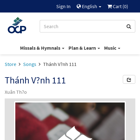
Sign In
English
Cart (
0
)
Missals & Hymnals
Plan & Learn
Music
Store
Songs
Thánh V?nh 111
Thánh V?nh 111
Xuân Th?o