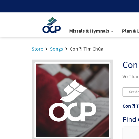
Missals & Hymnals
Plan & 
Store
Songs
Con ?i Tìm Chúa
Con 
Võ Than
See de
Con ?i 
Find