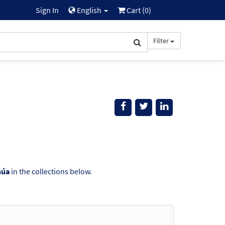
Sign In
English
Cart (
0
)
Filter
húa
in the collections below.