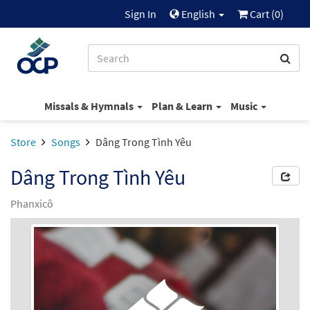
Sign In
English
Cart (
0
)
Missals & Hymnals
Plan & Learn
Music
Store
Songs
Dâng Trong Tình Yêu
Dâng Trong Tình Yêu
Phanxicô