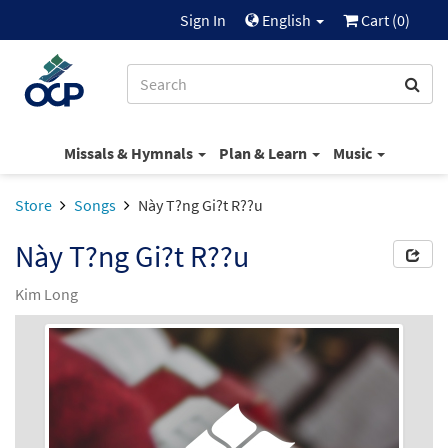
Sign In
English
Cart (
0
)
Missals & Hymnals
Plan & Learn
Music
Store
Songs
Này T?ng Gi?t R??u
Này T?ng Gi?t R??u
Kim Long