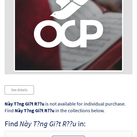
Audio
See details
Player
Này T?ng Gi?t R??u
is not available for individual purchase.
Find
Này T?ng Gi?t R??u
in the collections below.
Find
Này T?ng Gi?t R??u
in: