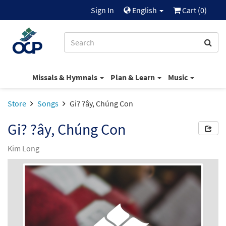
Sign In
English
Cart (
0
)
Missals & Hymnals
Plan & Learn
Music
Store
Songs
Gi? ?ây, Chúng Con
Gi? ?ây, Chúng Con
Kim Long