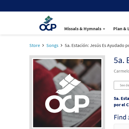
Missals & Hymnals
Plan & 
Store
Songs
5a. Estación: Jesús Es Ayudado po
5a. 
Carmelo
See de
5a. Est
por el C
Find