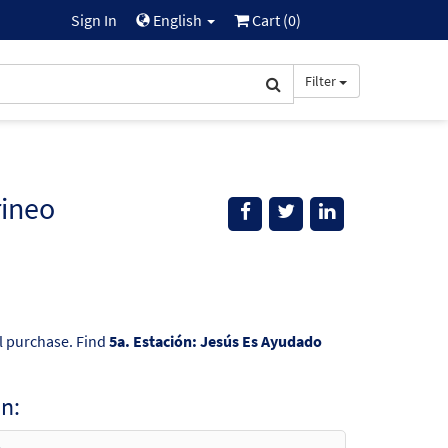
Sign In
English
Cart (
0
)
Filter
rineo
al purchase. Find
5a. Estación: Jesús Es Ayudado
n: