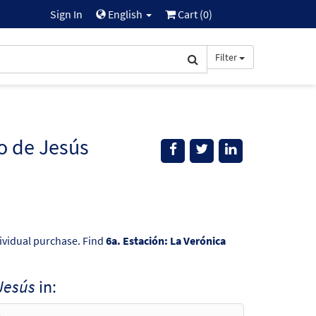
Sign In
English
Cart (
0
)
Filter
ro de Jesús
dividual purchase. Find
6a. Estación: La Verónica
 Jesús
in: