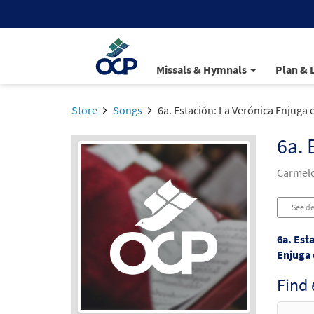
Missals & Hymnals
Plan & 
Store
Songs
6a. Estación: La Verónica Enjuga 
6a. 
Carmelo
See de
6a. Est
Enjuga 
Find