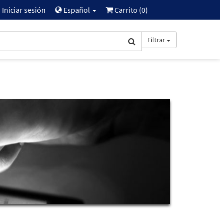
Iniciar sesión
Español
Carrito (
0
)
Filtrar