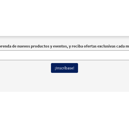
prenda de nuevos productos y eventos, y reciba ofertas exclusivas cada m
erechos reservados
Términos de Uso
|
Política de Privacidad
|
Declaración de