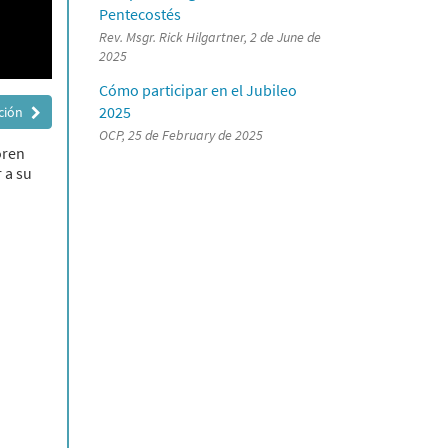
Pentecostés
Rev. Msgr. Rick Hilgartner, 2 de June de
2025
Cómo participar en el Jubileo
2025
ación
OCP, 25 de February de 2025
oren
 a su