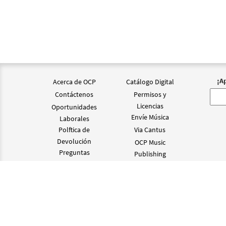
¡A
Acerca de OCP
Catálogo Digital
Contáctenos
Permisos y
Licencias
Oportunidades
Envíe Música
Laborales
Polftica de
Via Cantus
Devolución
OCP Music
Preguntas
Publishing
Frecuentes
©2024 OCP D