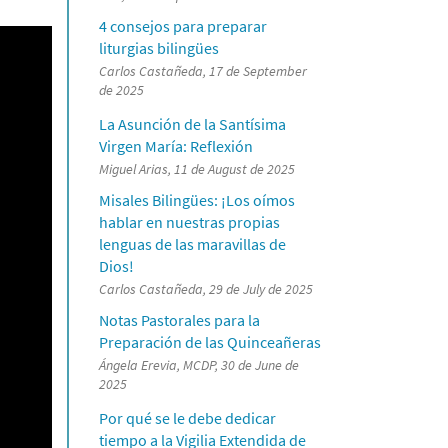
4 consejos para preparar
liturgias bilingües
Carlos Castañeda, 17 de September
de 2025
La Asunción de la Santísima
Virgen María: Reflexión
Miguel Arias, 11 de August de 2025
Misales Bilingües: ¡Los oímos
hablar en nuestras propias
lenguas de las maravillas de
Dios!
Carlos Castañeda, 29 de July de 2025
Notas Pastorales para la
Preparación de las Quinceañeras
Ángela Erevia, MCDP, 30 de June de
2025
Por qué se le debe dedicar
tiempo a la Vigilia Extendida de