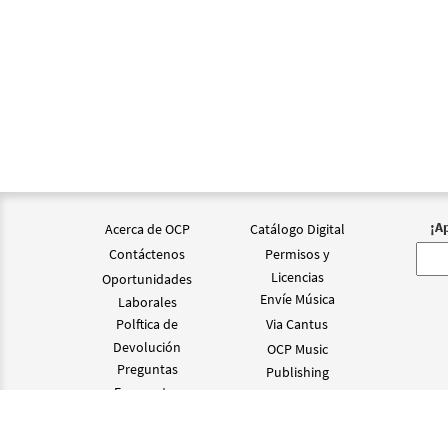
¡A
Acerca de OCP
Catálogo Digital
Contáctenos
Permisos y
Licencias
Oportunidades
Envíe Música
Laborales
Polftica de
Via Cantus
Devolución
OCP Music
Preguntas
Publishing
Frecuentes
©2024 OCP D