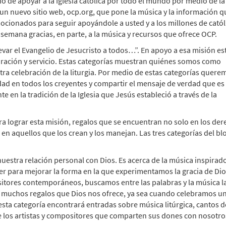
gio de apoyar a la Iglesia católica por todo el mundo por medio de la
un nuevo sitio web, ocp.org, que pone la música y la información q
ionados para seguir apoyándole a usted y a los millones de catól
semana gracias, en parte, a la música y recursos que ofrece OCP.
evar el Evangelio de Jesucristo a todos…”. En apoyo a esa misión e
oración y servicio. Estas categorías muestran quiénes somos como
a celebración de la liturgia. Por medio de estas categorías quere
ad en todos los creyentes y compartir el mensaje de verdad que es
 en la tradición de la Iglesia que Jesús estableció a través de la
 lograr esta misión, regalos que se encuentran no solo en los de
en aquellos que los crean y los manejan. Las tres categorías del bl
uestra relación personal con Dios. Es acerca de la música inspirad
ser para mejorar la forma en la que experimentamos la gracia de Di
sitores contemporáneos, buscamos entre las palabras y la música l
os muchos regalos que Dios nos ofrece, ya sea cuando celebramos u
sta categoría encontrará entradas sobre música litúrgica, cantos d
re los artistas y compositores que comparten sus dones con nosotro