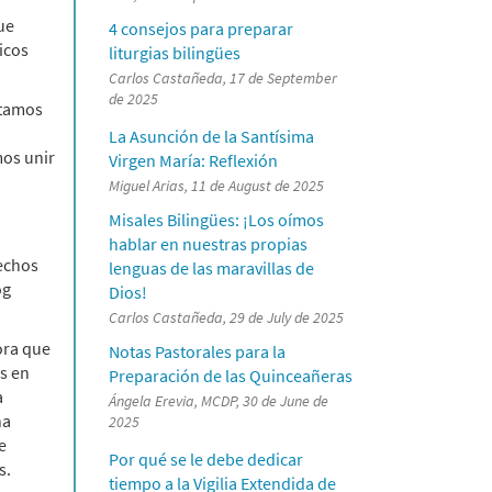
ue
4 consejos para preparar
icos
liturgias bilingües
Carlos Castañeda, 17 de September
de 2025
stamos
La Asunción de la Santísima
mos unir
Virgen María: Reflexión
Miguel Arias, 11 de August de 2025
Misales Bilingües: ¡Los oímos
hablar en nuestras propias
rechos
lenguas de las maravillas de
og
Dios!
Carlos Castañeda, 29 de July de 2025
ora que
Notas Pastorales para la
os en
Preparación de las Quinceañeras
a
Ángela Erevia, MCDP, 30 de June de
na
2025
e
Por qué se le debe dedicar
s.
tiempo a la Vigilia Extendida de