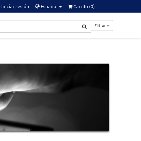
Iniciar sesión
Español
Carrito (
0
)
Filtrar