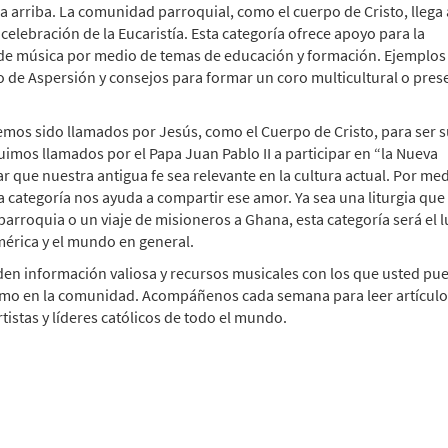
a arriba. La comunidad parroquial, como el cuerpo de Cristo, llega 
elebración de la Eucaristía. Esta categoría ofrece apoyo para la
o de música por medio de temas de educación y formación. Ejemplos
o de Aspersión y consejos para formar un coro multicultural o pres
Hemos sido llamados por Jesús, como el Cuerpo de Cristo, para ser 
imos llamados por el Papa Juan Pablo II a participar en “la Nueva
 que nuestra antigua fe sea relevante en la cultura actual. Por med
 categoría nos ayuda a compartir ese amor. Ya sea una liturgia que
parroquia o un viaje de misioneros a Ghana, esta categoría será el 
érica y el mundo en general.
den información valiosa y recursos musicales con los que usted pu
l como en la comunidad. Acompáñenos cada semana para leer artículo
tistas y líderes católicos de todo el mundo.