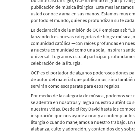
Durante casi un siglo, OCP ha tenido el gran privile
publicación de música litúrgica. Este mes lanzamos 
usted conoce y ama en sus manos. Estamos muy emoc
por todo el mundo, quienes profundizan su fe cada 
La declaración de la misión de OCP empieza así: “Ll
lanzando tres nuevas categorías de blogs: música, 
comunidad católica —con raíces profundas en nuestr
a nuestra comunidad como una sola, inspirar santid
universal. Logramos esto al participar profundamente
celebración de la liturgia.
OCP es el portador de algunos poderosos dones para
de autor del material que publicamos, sino también 
servirán como escaparate para esos regalos.
Por medio de la categoría de música, podemos ver n
se adentra en nosotros y llega a nuestro auténtico 
nuestras vidas. Desde el Rey David hasta los compo
inspiración que nos ayude a orar y a contemplar l
liturgia o cuando manejamos a nuestro trabajo. En e
alabanza, culto y adoración, y contenidos de y sob