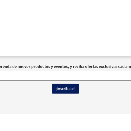
prenda de nuevos productos y eventos, y reciba ofertas exclusivas cada m
erechos reservados
Términos de Uso
|
Política de Privacidad
|
Declaración de