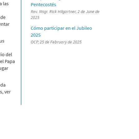
a las
Pentecostés
Rev. Msgr. Rick Hilgartner, 2 de June de
 de
2025
entar
Cómo participar en el Jubileo
2025
sus
OCP, 25 de February de 2025
io del
 el Papa
lugar
eda
s, ver