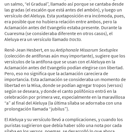
un salmo, “el Gradual”, llamado así porque se cantaba desde
las gradas (el escalón que está antes del ambón), y luego un
versículo del Aleluya. Esta yuxtaposición era incómoda, pues,
era posible que no hubiera relación entre ambos, pero la
Aclamación antes del Evangelio estaba presente. Durante la
Cuaresma (se consideraba diferente en otros casos), el
Aleluya era un versículo llamado
tracto.
Renè-Jean Hesbert, en su
Antiphonale Missarum Sextuplex
(colección de antífonas aún muy importante), sugiere que los
versículos de la antífona que se usan con el Aleluya en la
Aclamación antes del Evangelio podían elegirse con libertad.
Pero, eso no significa que la aclamación careciera de
importancia. Esta aclamación se consideraba un momento de
libertad en la Misa, donde se podían agregar tropos (versos)
según se deseara, y donde el canto polifónico entró en la
celebración por primera vez, especialmente en la maravillosa
“a” al final del Aleluya (la última sílaba se adornaba con una
prolongación llamada “jubilus”).
El Aleluya y su versículo llevó a complicaciones, y cuando los
puristas sugirieron que debía haber sólo una nota por cada
sílaba en los versos, poemas, se desarrolló lo que ahora