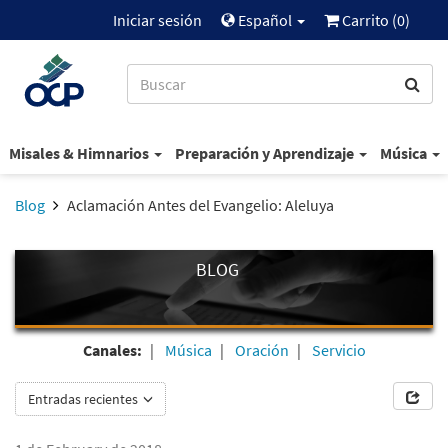
Iniciar sesión
Español
Carrito (
0
)
Misales & Himnarios
Preparación y Aprendizaje
Música
Blog
Aclamación Antes del Evangelio: Aleluya
BLOG
Canales:
Música
Oración
Servicio
Entradas recientes